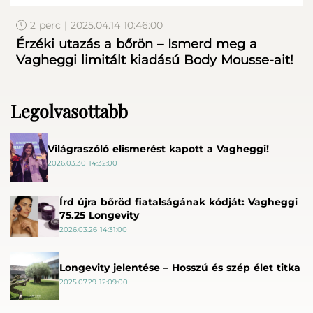
2 perc | 2025.04.14 10:46:00
Érzéki utazás a bőrön – Ismerd meg a
Vagheggi limitált kiadású Body Mousse-ait!
Legolvasottabb
Világraszóló elismerést kapott a Vagheggi!
2026.03.30 14:32:00
Írd újra bőröd fiatalságának kódját: Vagheggi
75.25 Longevity
2026.03.26 14:31:00
Longevity jelentése – Hosszú és szép élet titka
2025.07.29 12:09:00