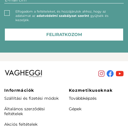
Elfogadom a feltételeket, és hozzájárulok ahhoz, hogy az
adataimat az
adatvédelmi szabályzat szerint
gyűjtsék és
kezeljék.
FELIRATKOZOM
Információk
Kozmetikusoknak
Szállítási és fizetési módok
Továbbképzés
Általános szerződési
Gépek
feltételek
Akciós feltételek