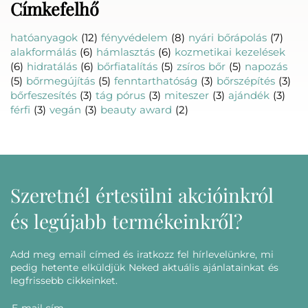
Címkefelhő
hatóanyagok
(12)
fényvédelem
(8)
nyári bőrápolás
(7)
alakformálás
(6)
hámlasztás
(6)
kozmetikai kezelések
(6)
hidratálás
(6)
bőrfiatalítás
(5)
zsíros bőr
(5)
napozás
(5)
bőrmegújítás
(5)
fenntarthatóság
(3)
bőrszépítés
(3)
bőrfeszesítés
(3)
tág pórus
(3)
miteszer
(3)
ajándék
(3)
férfi
(3)
vegán
(3)
beauty award
(2)
Szeretnél értesülni akcióinkról
és legújabb termékeinkről?
Add meg email címed és iratkozz fel hírlevelünkre, mi
pedig hetente elküldjük Neked aktuális ajánlatainkat és
legfrissebb cikkeinket.