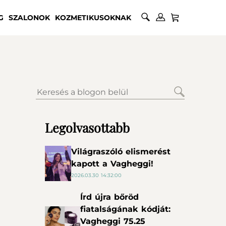
G
SZALONOK
KOZMETIKUSOKNAK
Legolvasottabb
Világraszóló elismerést
kapott a Vagheggi!
2026.03.30 14:32:00
Írd újra bőröd
fiatalságának kódját:
Vagheggi 75.25