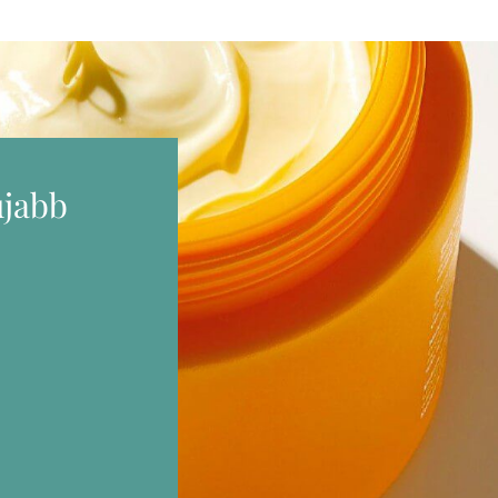
újabb