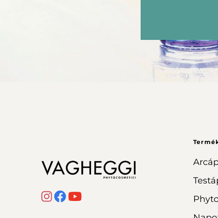
Termé
Arcáp
Testá
Phyt
Napo