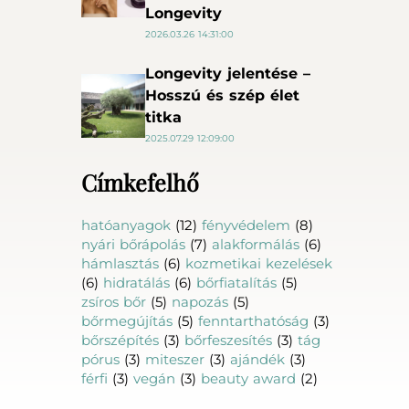
Longevity
2026.03.26 14:31:00
Longevity jelentése –
Hosszú és szép élet
titka
2025.07.29 12:09:00
Címkefelhő
hatóanyagok
(12)
fényvédelem
(8)
nyári bőrápolás
(7)
alakformálás
(6)
hámlasztás
(6)
kozmetikai kezelések
(6)
hidratálás
(6)
bőrfiatalítás
(5)
zsíros bőr
(5)
napozás
(5)
bőrmegújítás
(5)
fenntarthatóság
(3)
bőrszépítés
(3)
bőrfeszesítés
(3)
tág
pórus
(3)
miteszer
(3)
ajándék
(3)
férfi
(3)
vegán
(3)
beauty award
(2)