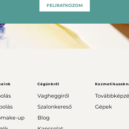
FELIRATKOZOM
keink
Cégünkről
Kozmetikusokn
olás
Vagheggiről
Továbbképzé
polás
Szalonkereső
Gépek
omake-up
Blog
zók
Kapcsolat