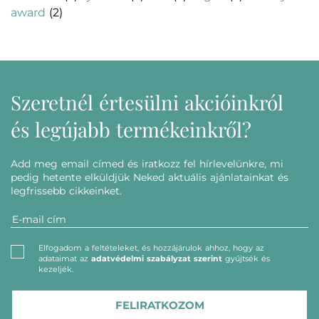
award
(2)
Szeretnél értesülni akcióinkról
és legújabb termékeinkről?
Add meg email címed és iratkozz fel hírlevelünkre, mi
pedig hetente elküldjük Neked aktuális ajánlatainkat és
legfrissebb cikkeinket.
Elfogadom a feltételeket, és hozzájárulok ahhoz, hogy az
adataimat az
adatvédelmi szabályzat szerint
gyűjtsék és
kezeljék.
FELIRATKOZOM