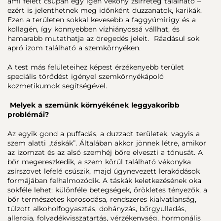
ami felett csupán egy igen vékony zsírréteg található –
ezért is jelenthetnek meg időnként duzzanatok, karikák.
Ezen a területen sokkal kevesebb a faggyúmirigy és a
kollagén, így könnyebben vízhiányossá vállhat, és
hamarabb mutathatja az öregedés jeleit. Ráadásul sok
apró izom található a szemkörnyéken.
A test más felületeihez képest érzékenyebb terület
speciális törődést igényel szemkörnyékápoló
kozmetikumok segítségével.
Melyek a szemünk környékének leggyakoribb
problémái?
Az egyik gond a puffadás, a duzzadt területek, vagyis a
szem alatti „táskák”. Általában akkor jönnek létre, amikor
az izomzat és az alsó szemhéj bőre elveszti a tónusát. A
bőr megereszkedik, a szem körül található vékonyka
zsírszövet lefelé csúszik, majd úgynevezett lerakódások
formájában felhalmozódik. A táskák keletkezésének oka
sokféle lehet: különféle betegségek, örökletes tényezők, a
bőr természetes korosodása, rendszeres kialvatlanság,
túlzott alkoholfogyasztás, dohányzás, bőrgyulladás,
allergia, folyadékvisszatartás, vérzékenység, hormonális