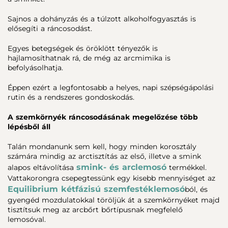
Sajnos a dohányzás és a túlzott alkoholfogyasztás is
elősegíti a ráncosodást.
Egyes betegségek és öröklött tényezők is
hajlamosíthatnak rá, de még az arcmimika is
befolyásolhatja.
Éppen ezért a legfontosabb a helyes, napi szépségápolási
rutin és a rendszeres gondoskodás.
A szemkörnyék ráncosodásának megelőzése több
lépésből áll
Talán mondanunk sem kell, hogy minden korosztály
számára mindig az arctisztítás az első, illetve a smink
smink- és arclemosó
alapos eltávolítása
termékkel.
Vattakorongra csepegtessünk egy kisebb mennyiséget az
Equilibrium kétfázisú szemfestéklemosó
ból, és
gyengéd mozdulatokkal töröljük át a szemkörnyéket majd
tisztítsuk meg az arcbőrt bőrtípusnak megfelelő
lemosóval.