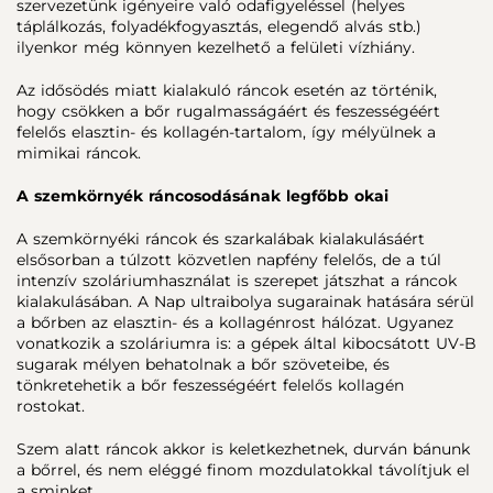
szervezetünk igényeire való odafigyeléssel (helyes
táplálkozás, folyadékfogyasztás, elegendő alvás stb.)
ilyenkor még könnyen kezelhető a felületi vízhiány.
Az idősödés miatt kialakuló ráncok esetén az történik,
hogy csökken a bőr rugalmasságáért és feszességéért
felelős elasztin- és kollagén-tartalom, így mélyülnek a
mimikai ráncok.
A szemkörnyék ráncosodásának legfőbb okai
A szemkörnyéki ráncok és szarkalábak kialakulásáért
elsősorban a túlzott közvetlen napfény felelős, de a túl
intenzív szoláriumhasználat is szerepet játszhat a ráncok
kialakulásában. A Nap ultraibolya sugarainak hatására sérül
a bőrben az elasztin- és a kollagénrost hálózat. Ugyanez
vonatkozik a szoláriumra is: a gépek által kibocsátott UV-B
sugarak mélyen behatolnak a bőr szöveteibe, és
tönkretehetik a bőr feszességéért felelős kollagén
rostokat.
Szem alatt ráncok akkor is keletkezhetnek, durván bánunk
a bőrrel, és nem eléggé finom mozdulatokkal távolítjuk el
a sminket.