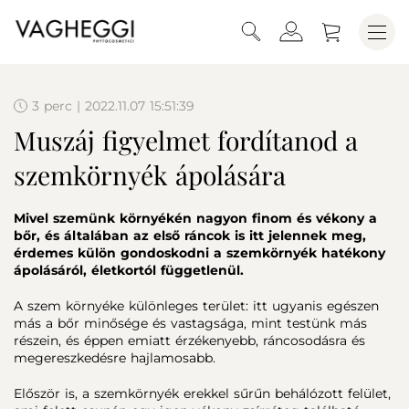
3 perc | 2022.11.07 15:51:39
Muszáj figyelmet fordítanod a
szemkörnyék ápolására
Mivel szemünk környékén nagyon finom és vékony a
bőr, és általában az első ráncok is itt jelennek meg,
érdemes külön gondoskodni a szemkörnyék hatékony
ápolásáról, életkortól függetlenül.
A szem környéke különleges terület: itt ugyanis egészen
más a bőr minősége és vastagsága, mint testünk más
részein, és éppen emiatt érzékenyebb, ráncosodásra és
megereszkedésre hajlamosabb.
Először is, a szemkörnyék erekkel sűrűn behálózott felület,