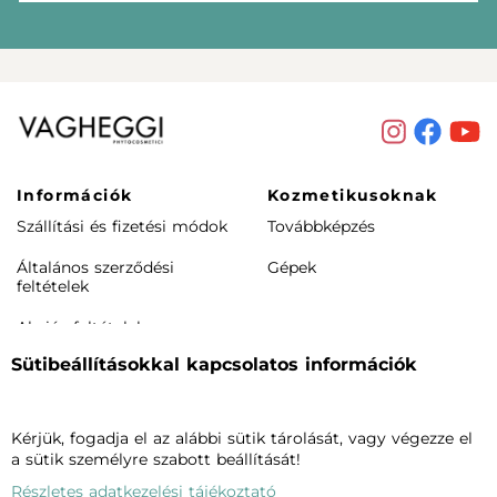
Információk
Kozmetikusoknak
Szállítási és fizetési módok
Továbbképzés
Általános szerződési
Gépek
feltételek
Akciós feltételek
Sütibeállításokkal kapcsolatos információk
Rendeléstől elállás /
visszaküldés
Termékeink
Cégünkről
Kérjük, fogadja el az alábbi sütik tárolását, vagy végezze el
a sütik személyre szabott beállítását!
Arcápolás
Vagheggiről
Részletes adatkezelési tájékoztató