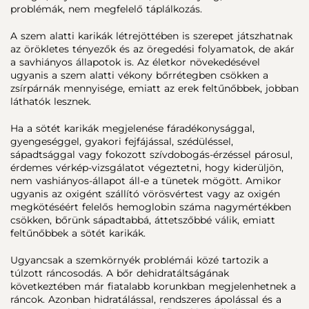
problémák, nem megfelelő táplálkozás.
A szem alatti karikák létrejöttében is szerepet játszhatnak
az örökletes tényezők és az öregedési folyamatok, de akár
a savhiányos állapotok is. Az életkor növekedésével
ugyanis a szem alatti vékony bőrrétegben csökken a
zsírpárnák mennyisége, emiatt az erek feltűnőbbek, jobban
láthatók lesznek.
Ha a sötét karikák megjelenése fáradékonysággal,
gyengeséggel, gyakori fejfájással, szédüléssel,
sápadtsággal vagy fokozott szívdobogás-érzéssel párosul,
érdemes vérkép-vizsgálatot végeztetni, hogy kiderüljön,
nem vashiányos-állapot áll-e a tünetek mögött. Amikor
ugyanis az oxigént szállító vörösvértest vagy az oxigén
megkötéséért felelős hemoglobin száma nagymértékben
csökken, bőrünk sápadtabbá, áttetszőbbé válik, emiatt
feltűnőbbek a sötét karikák.
Ugyancsak a szemkörnyék problémái közé tartozik a
túlzott ráncosodás. A bőr dehidratáltságának
következtében már fiatalabb korunkban megjelenhetnek a
ráncok. Azonban hidratálással, rendszeres ápolással és a