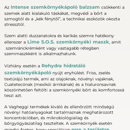
Intense szemkörnyékápoló balzsam
Az
csökkenti a
szemek alatt kialakuló táskákat, megvédi a bőrt a
szmogtól és a „kék fénytől”, a technikai eszközök okozta
stressztól.
Szem alatti duzzanatokra és karikás szemre hatékony
Lime S.O.S. szemkörnyéki maszk
ellenszer a
, amit
szemránckrémként vagy vastagabb rétegben
szemmaszkként is alkalmazhatunk.
Rehydra hidratáló
Vízhiány esetén a
szemkörnyékápoló
nyújt enyhülést. Friss, zselés
textúrájú termék, ami az olajoknak, növényi vajaknak,
Cuatetecónak (mexikói árnikának) és a hialuronsavnak
köszönhetően feltölti a szemkörnyéki bőrt és komfortossá
teszi azt.
A Vagheggi termékek kiváló és ellenőrzött minőségű
növényi hatóanyagokat tartalmaznak meghatározott
koncentrációban, és mikrobiológiailag és
bőrgyógyászatilag teszteltek. A szemkörnyék esetén
erre a területre
mindig fontos, hogy speciálisan