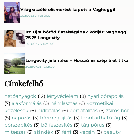
Világraszóló elismerést kapott a Vagheggi!
2026.03.30 14:32:00
Írd újra bőröd fiatalságának kódját: Vagheggi
75.25 Longevity
2026.03.26 14:31:00
Longevity jelentése – Hosszú és szép élet titka
2025.07.29 12:09:00
Címkefelhő
hatóanyagok
(12)
fényvédelem
(8)
nyári bőrápolás
(7)
alakformálás
(6)
hámlasztás
(6)
kozmetikai
kezelések
(6)
hidratálás
(6)
bőrfiatalítás
(5)
zsíros bőr
(5)
napozás
(5)
bőrmegújítás
(5)
fenntarthatóság
(3)
bőrszépítés
(3)
bőrfeszesítés
(3)
tág pórus
(3)
miteszer
(3)
ajándék
(3)
férfi
(3)
vegán
(3)
beauty