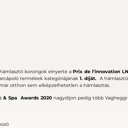
hámlasztó korongok elnyerte a
Prix de l'innovation L
ó arcápoló termékek kategóriájának
1. díját.
A hámlasztó
l már otthon sem elképzelhetetlen a hámlasztás.
ic & Spa Awards 2020
nagydíjon pedig több Vagheggi
pozó