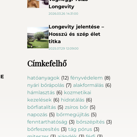
Longevity
2026.03.26 14:31:00
Longevity jelentése –
Hosszú és szép élet
titka
2025.07.29 12:09:00
Címkefelhő
NE
hatóanyagok
(12)
fényvédelem
(8)
nyári bőrápolás
(7)
alakformálás
(6)
hámlasztás
(6)
kozmetikai
kezelések
(6)
hidratálás
(6)
bőrfiatalítás
(5)
zsíros bőr
(5)
napozás
(5)
bőrmegújítás
(5)
fenntarthatóság
(3)
bőrszépítés
(3)
bőrfeszesítés
(3)
tág pórus
(3)
miteszer
(3)
ajándék
(3)
férfi
(3)