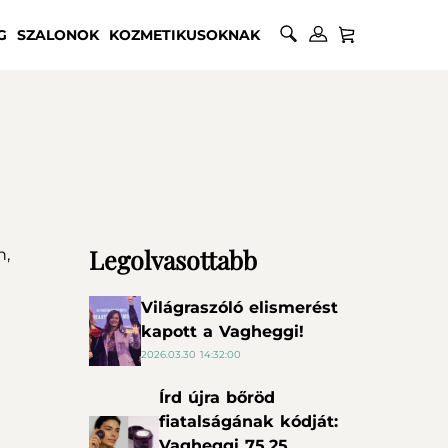
G
SZALONOK
KOZMETIKUSOKNAK
Legolvasottabb
n,
Világraszóló elismerést
kapott a Vagheggi!
2026.03.30 14:32:00
Írd újra bőröd
fiatalságának kódját:
Vagheggi 75.25