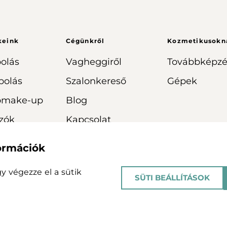
keink
Cégünkről
Kozmetikusokn
olás
Vagheggiről
Továbbképzé
polás
Szalonkereső
Gépek
omake-up
Blog
zók
Kapcsolat
formációk
agy végezze el a sütik
SÜTI BEÁLLÍTÁSOK
tájékoztató
Impresszum