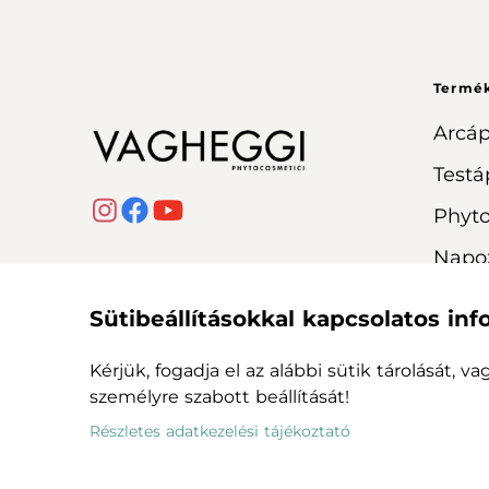
Termé
Arcáp
Testá
Phyt
Napo
Sütibeállításokkal kapcsolatos in
Kérjük, fogadja el az alábbi sütik tárolását, v
személyre szabott beállítását!
Adatvédelmi szabályzat
Cookie-król szóló 
Részletes adatkezelési tájékoztató