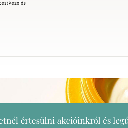
 testkezelés
etnél értesülni akcióinkról és leg