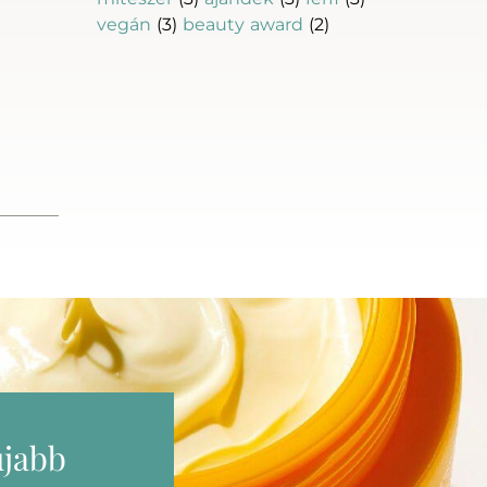
vegán
(3)
beauty award
(2)
újabb