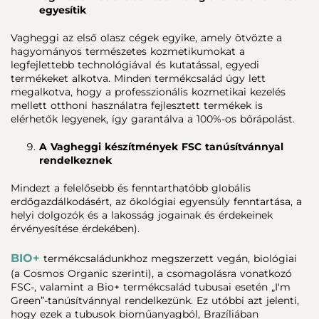
egyesítik
Vagheggi az első olasz cégek egyike, amely ötvözte a
hagyományos természetes kozmetikumokat a
legfejlettebb technológiával és kutatással, egyedi
termékeket alkotva. Minden termékcsalád úgy lett
megalkotva, hogy a professzionális kozmetikai kezelés
mellett otthoni használatra fejlesztett termékek is
elérhetők legyenek, így garantálva a 100%-os bőrápolást.
A Vagheggi készítmények FSC tanúsítvánnyal
rendelkeznek
Mindezt a felelősebb és fenntarthatóbb globális
erdőgazdálkodásért, az ökológiai egyensúly fenntartása, a
helyi dolgozók és a lakosság jogainak és érdekeinek
érvényesítése érdekében).
BIO+
termékcsaládunkhoz megszerzett vegán, biológiai
(a Cosmos Organic szerinti), a csomagolásra vonatkozó
FSC-, valamint a Bio+ termékcsalád tubusai esetén „I'm
Green”-tanúsítvánnyal rendelkezünk. Ez utóbbi azt jelenti,
hogy ezek a tubusok bioműanyagból, Brazíliában