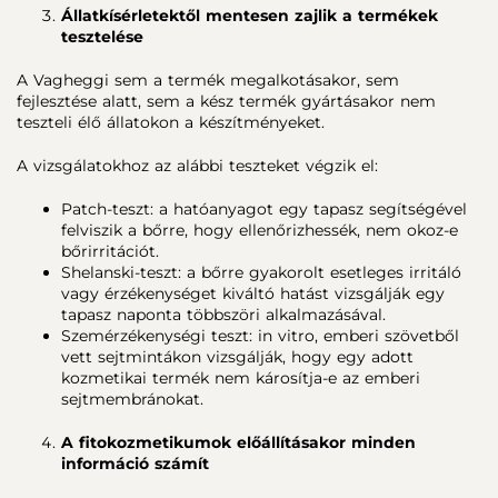
Állatkísérletektől mentesen zajlik a termékek
tesztelése
A Vagheggi sem a termék megalkotásakor, sem
fejlesztése alatt, sem a kész termék gyártásakor nem
teszteli élő állatokon a készítményeket.
A vizsgálatokhoz az alábbi teszteket végzik el:
Patch-teszt: a hatóanyagot egy tapasz segítségével
felviszik a bőrre, hogy ellenőrizhessék, nem okoz-e
bőrirritációt.
Shelanski-teszt: a bőrre gyakorolt esetleges irritáló
vagy érzékenységet kiváltó hatást vizsgálják egy
tapasz naponta többszöri alkalmazásával.
Szemérzékenységi teszt: in vitro, emberi szövetből
vett sejtmintákon vizsgálják, hogy egy adott
kozmetikai termék nem károsítja-e az emberi
sejtmembránokat.
A fitokozmetikumok előállításakor minden
információ számít