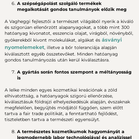
A szépségápolást szolgáló termékek
megalkotását gondos tanulmányok előzik meg
A Vagheggi fejlesztői a természet világából nyerik a kiváló
és szigorúan ellenőrzött alapanyagokat, a több mint 300
hatóanyag kivonatot, esszencia olajat, virágból, növényből,
ásványi
gyökerekből kivont molekulákat, algákat és
nyomelemeket
, illetve a bőr toleranciája alapján
kiválasztott egyéb összetevőket. Minden hatóanyag
gondos tanulmányozás után kerül kiválasztásra.
A gyártás során fontos szempont a méltányosság
is
A lelke minden egyes kozmetikai kreációnak a zöld
elhivatottság, a hatóanyagok szigorú ellenőrzése,
kiválasztásuk földrajzi elhelyezkedésük alapján, évszaknak
megfelelően, begyűjtés módjától függően, szem előtt
tartva a fair trade politikát, a fenntartható fejlődést,
tiszteletben tartva a természeti egyensúlyt.
A természetes kozmetikumok hagyományát a
legmodernebb labor technológiával és analízissel