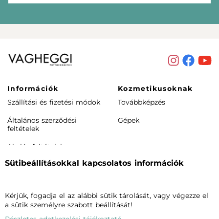
Információk
Kozmetikusoknak
Szállítási és fizetési módok
Továbbképzés
Általános szerződési
Gépek
feltételek
Akciós feltételek
Sütibeállításokkal kapcsolatos információk
Rendeléstől elállás /
visszaküldés
Termékeink
Cégünkről
Kérjük, fogadja el az alábbi sütik tárolását, vagy végezze el
a sütik személyre szabott beállítását!
Arcápolás
Vagheggiről