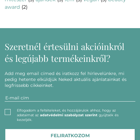
award
(2)
Szeretnél értesülni akcióinkról
és legújabb termékeinkről?
Add meg email címed és iratkozz fel hírlevelünkre, mi
pedig hetente elküldjük Neked aktuális ajánlatainkat és
legfrissebb cikkeinket.
Elfogadom a feltételeket, és hozzájárulok ahhoz, hogy az
adataimat az
adatvédelmi szabályzat szerint
gyűjtsék és
kezeljék.
FELIRATKOZOM