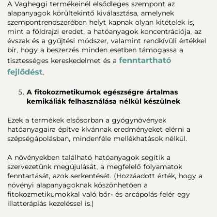
A Vagheggi termékeinél elsődleges szempont az
alapanyagok körültekintő kiválasztása, amelynek
szempontrendszerében helyt kapnak olyan kitételek is,
mint a földrajzi eredet, a hatóanyagok koncentrációja, az
évszak és a gyűjtési módszer, valamint rendkívüli értékkel
bír, hogy a beszerzés minden esetben támogassa a
fenntartható
tisztességes kereskedelmet és a
fejlődést
.
A fitokozmetikumok egészségre ártalmas
kemikáliák felhasználása nélkül készülnek
Ezek a termékek elsősorban a gyógynövények
hatóanyagaira építve kívánnak eredményeket elérni a
szépségápolásban, mindenféle mellékhatások nélkül.
A növényekben található hatóanyagok segítik a
szervezetünk megújulását, a megfelelő folyamatok
fenntartását, azok serkentését. (Hozzáadott érték, hogy a
növényi alapanyagoknak köszönhetően a
fitokozmetikumokkal való bőr- és arcápolás felér egy
illatterápiás kezeléssel is.)