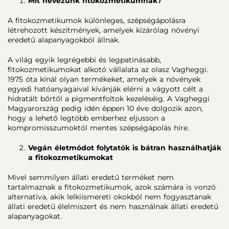
Mit nevezünk fitokozmetikumnak?
A fitokozmetikumok különleges, szépségápolásra
létrehozott készítmények, amelyek kizárólag növényi
eredetű alapanyagokból állnak.
A világ egyik legrégebbi és legpatinásabb,
fitokozmetikumokat alkotó vállalata az olasz Vagheggi.
1975 óta kínál olyan termékeket, amelyek a növények
egyedi hatóanyagaival kívánják elérni a vágyott célt a
hidratált bőrtől a pigmentfoltok kezeléséig. A Vagheggi
Magyarország pedig idén éppen 10 éve dolgozik azon,
hogy a lehető legtöbb emberhez eljusson a
kompromisszumoktól mentes szépségápolás híre.
Vegán életmódot folytatók is bátran használhatják
a fitokozmetikumokat
Mivel semmilyen állati eredetű terméket nem
tartalmaznak a fitokozmetikumok, azok számára is vonzó
alternatíva, akik lelkiismereti okokból nem fogyasztanak
állati eredetű élelmiszert és nem használnak állati eredetű
alapanyagokat.