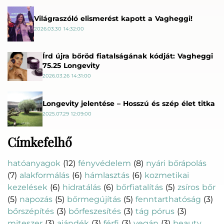
Világraszóló elismerést kapott a Vagheggi!
2026.03.30 14:32:00
Írd újra bőröd fiatalságának kódját: Vagheggi
75.25 Longevity
2026.03.26 14:31:00
Longevity jelentése – Hosszú és szép élet titka
2025.07.29 12:09:00
Címkefelhő
hatóanyagok
(12)
fényvédelem
(8)
nyári bőrápolás
(7)
alakformálás
(6)
hámlasztás
(6)
kozmetikai
kezelések
(6)
hidratálás
(6)
bőrfiatalítás
(5)
zsíros bőr
(5)
napozás
(5)
bőrmegújítás
(5)
fenntarthatóság
(3)
bőrszépítés
(3)
bőrfeszesítés
(3)
tág pórus
(3)
miteszer
(3)
ajándék
(3)
férfi
(3)
vegán
(3)
beauty