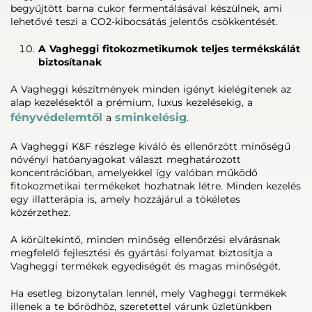
begyűjtött barna cukor fermentálásával készülnek, ami
lehetővé teszi a CO2-kibocsátás jelentős csökkentését.
A Vagheggi fitokozmetikumok teljes termékskálát
biztosítanak
A Vagheggi készítmények minden igényt kielégítenek az
alap kezelésektől a prémium, luxus kezelésekig, a
fényvédelemtől
sminkelésig
a
.
A Vagheggi K&F részlege kiváló és ellenőrzött minőségű
növényi hatóanyagokat választ meghatározott
koncentrációban, amelyekkel így valóban működő
fitokozmetikai termékeket hozhatnak létre. Minden kezelés
egy illatterápia is, amely hozzájárul a tökéletes
közérzethez.
A körültekintő, minden minőség ellenőrzési elvárásnak
megfelelő fejlesztési és gyártási folyamat biztosítja a
Vagheggi termékek egyediségét és magas minőségét.
Ha esetleg bizonytalan lennél, mely Vagheggi termékek
illenek a te bőrödhöz, szeretettel várunk üzletünkben