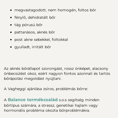
megvastagodott, nem homogén, foltos bőr
fénylő, dehidratált bőr
tág pórusú bőr
pattanásos, aknés bőr
post akne sebekkel, foltokkal
gyulladt, irritált bőr
Az aknés bőrállapot szorongást, rossz önképet, alacsony
önbecsülést okoz, ezért nagyon fontos azonnali és tartós
bőrápolási megoldást nyújtani.
A Vagheggi ajánlása zsíros, problémás bőrre:
Balance termékcsalád
A
s.o.s segítség minden
bőrtípus számára, a stressz, genetikai hajlam vagy
hormonális probléma okozta bőrproblémákra.