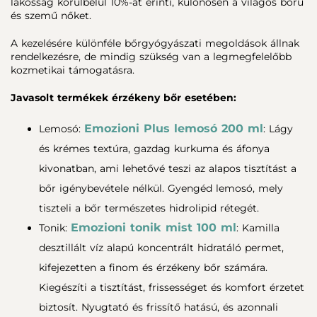
lakosság körülbelül 10%-át érinti, különösen a világos bőrű
és szemű nőket.
A kezelésére különféle bőrgyógyászati ​​megoldások állnak
rendelkezésre, de mindig szükség van a legmegfelelőbb
kozmetikai támogatásra.
Javasolt termékek érzékeny bőr esetében:
Emozioni Plus lemosó 200 ml
Lemosó:
: Lágy
és krémes textúra, gazdag kurkuma és áfonya
kivonatban, ami lehetővé teszi az alapos tisztítást a
bőr igénybevétele nélkül. Gyengéd lemosó, mely
tiszteli a bőr természetes hidrolipid rétegét.
Emozioni tonik mist 100 ml
Tonik:
: Kamilla
desztillált víz alapú koncentrált hidratáló permet,
kifejezetten a finom és érzékeny bőr számára.
Kiegészíti a tisztítást, frissességet és komfort érzetet
biztosít. Nyugtató és frissítő hatású, és azonnali