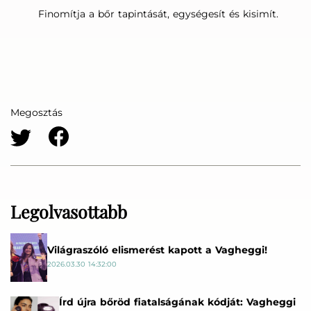
Finomítja a bőr tapintását, egységesít és kisimít.
Megosztás
Legolvasottabb
Világraszóló elismerést kapott a Vagheggi!
2026.03.30 14:32:00
Írd újra bőröd fiatalságának kódját: Vagheggi