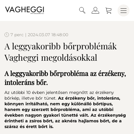
7 perc | 2024.03.07 18:48:00
A leggyakoribb bőrproblémák
Vagheggi megoldásokkal
A leggyakoribb bőrprobléma az érzékeny,
intoleráns bőr.
Az utóbbi 10 évben jelentősen megnőtt az érzékeny
bőrkép, illetve bőr tünet.
Az érzékeny bőr, intoleráns,
könnyen irritálható, nem egy különálló bőrtípus,
hanem egy szerzett bőrprobléma, ami az utóbbi
években nagyon gyakori tünetté vált. Az érzékenység
érintheti a zsíros bőrt, az aknéra hajlamos bőrt, de a
száraz és érett bőrt is.