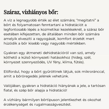
Száraz, vízhiányos bőr:
A víz a legnagyobb érték az élet számára; “megitatni” a
bőrt és folyamatosan fenntartani a hidratációt a
legfontosabb lépés a kozmetikai kezeléseknél, a száraz bőr
esetében kifejezetten, de általában minden bőr számára
amelyik elveszíti a ragyogását, komfort érzetét mert
húzódik a bőr kisebb vagy nagyobb mértékben.
Gyakran egy átmeneti dehidratációról van szó, amely
köthető a külső környezeti hatásokhoz (hideg, szél,
környezet szennyeződés, UV fény, klíma, fűtés).
Előfordul, hogy a bőrt gyűröttnek látjuk, sok mikroránccal,
amit a bőröregedés jelének vehetünk.
Valójában, gyakran a hidratáció hiányának a jele, a tartósan
fiatal, és szép bőr alapja a hidratáció!
A vízhiány bármilyen bőrtípuson jelentkezhet és okozhat
érzékenységet és rugalmasságvesztést.