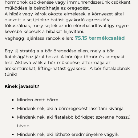
hormonok csökkenése vagy immunrendszerünk csökkent
működése is beindíthatja az öregedést.
A hibák vagy károk okozta elméletek, a környezet által
okozott a sejtjeinkre hatást gyakorló agresszióra
fókuszálnak, mely sejtek az idő előrehaladtával így egyre
kevésbé képesek a hibákat kijavítani.
75.15 termékcsalád
Vagheggi ajánlása ráncok ellen:
Egy új stratégia a bőr öregedése ellen, mely a bőr
fiatalságához járul hozzá. A bőr újra tömör és kompakt
lesz. Aktívvá válik a bőr működése, átformálja az
arckontúrokat, lifting-hatást gyakorol. A bőr fiatalabbnak
tűnik!
Kinek javasolt?
Minden érett bőrre.
Mindenkinek, aki a bőröregedést lassítani kívánja.
Mindenkinek, aki fiatalabb bőrképet szeretne hosszú
távon.
Mindenkinek, aki látható eredményekre vágyik.