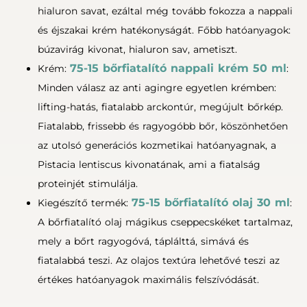
hialuron savat, ezáltal még tovább fokozza a nappali
és éjszakai krém hatékonyságát. Főbb hatóanyagok:
búzavirág kivonat, hialuron sav, ametiszt.
75-15 bőrfiatalító nappali krém 50 ml
Krém:
:
Minden válasz az anti agingre egyetlen krémben:
lifting-hatás, fiatalabb arckontúr, megújult bőrkép.
Fiatalabb, frissebb és ragyogóbb bőr, köszönhetően
az utolsó generációs kozmetikai hatóanyagnak, a
Pistacia lentiscus kivonatának, ami a fiatalság
proteinjét stimulálja.
75-15 bőrfiatalító olaj 30 ml
Kiegészítő termék:
:
A bőrfiatalító olaj mágikus cseppecskéket tartalmaz,
mely a bőrt ragyogóvá, táplálttá, simává és
fiatalabbá teszi. Az olajos textúra lehetővé teszi az
értékes hatóanyagok maximális felszívódását.