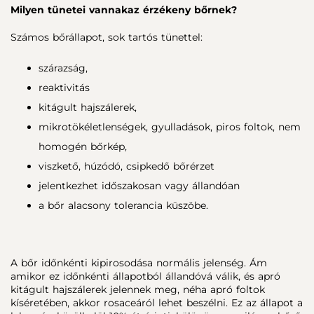
Milyen tünetei vannakaz érzékeny bőrnek?
Számos bőrállapot, sok tartós tünettel:
szárazság,
reaktivitás
kitágult hajszálerek,
mikrotökéletlenségek, gyulladások, piros foltok, nem
homogén bőrkép,
viszkető, húzódó, csipkedő bőrérzet
jelentkezhet időszakosan vagy állandóan
a bőr alacsony tolerancia küszöbe.
A bőr időnkénti kipirosodása normális jelenség. Ám
amikor ez időnkénti állapotból állandóvá válik, és apró
kitágult hajszálerek jelennek meg, néha apró foltok
kíséretében, akkor rosaceáról lehet beszélni. Ez az állapot a