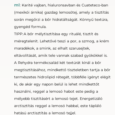
ml
: Karité vajban, hialuronsavban és Cuateteco-ban
(mexikói árnika) gazdag lemosótej, amely a tisztítás
során megőrzi a bőr hidratáltságát. Könnyű textúra,
gyengéd formula.
TIPP: A bőr mélytisztítása egy rituálé, tisztít és
méregtelenít. Lehetővé teszi a por, a szmog, a krém
maradékok, a smink, az elhalt szarusejtek,
eltávolítását, amik tele vannak szabad gyökökkel is.
A Rehydra termékcsalád két textúrát kínál a bőr
megtisztításához, mindkettő tiszteletben tartja a bőr
természetes hidrolipid rétegét, többféle igényt elégít
ki, de akár egy napon belül is lehet mindkettőt
használni, reggel a lemosó habot este pedig a
mélyebb tisztításért a lemosó tejet. Energetizáló
arctisztítás reggel a lemosó habbal, este tápláló
hatású arctisztítás a lemosó tejjel.