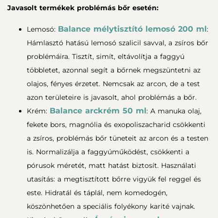
Javasolt termékek problémás bőr esetén:
Balance mélytisztító lemosó 200 ml
Lemosó:
:
Hámlasztó hatású lemosó szalicil savval, a zsíros bőr
problémáira. Tisztít, simít, eltávolítja a faggyú
többletet, azonnal segít a bőrnek megszüntetni az
olajos, fényes érzetet. Nemcsak az arcon, de a test
azon területeire is javasolt, ahol problémás a bőr.
Balance arckrém 50 ml
Krém:
: A manuka olaj,
fekete bors, magnólia és exopoliszacharid csökkenti
a zsíros, problémás bőr tüneteit az arcon és a testen
is. Normalizálja a faggyúműködést, csökkenti a
pórusok méretét, matt hatást biztosít. Használati
utasítás: a megtisztított bőrre vigyük fel reggel és
este. Hidratál és táplál, nem komedogén,
köszönhetően a speciális folyékony karité vajnak.