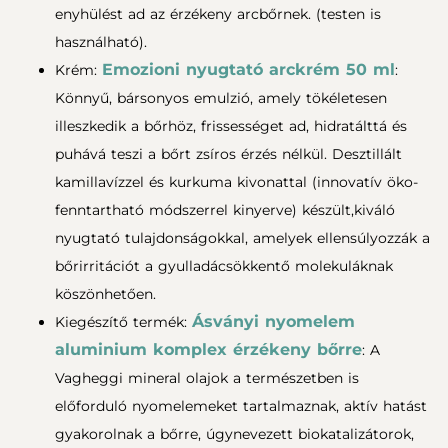
enyhülést ad az érzékeny arcbőrnek. (testen is
használható).
Emozioni nyugtató arckrém 50 ml
Krém:
:
Könnyű, bársonyos emulzió, amely tökéletesen
illeszkedik a bőrhöz, frissességet ad, hidratálttá és
puhává teszi a bőrt zsíros érzés nélkül. Desztillált
kamillavízzel és kurkuma kivonattal (innovatív öko-
fenntartható módszerrel kinyerve) készült,kiváló
nyugtató tulajdonságokkal, amelyek ellensúlyozzák a
bőrirritációt a gyulladácsökkentő molekuláknak
köszönhetően.
Ásványi nyomelem
Kiegészítő termék:
aluminium komplex érzékeny bőrre
: A
Vagheggi mineral olajok a természetben is
előforduló nyomelemeket tartalmaznak, aktív hatást
gyakorolnak a bőrre, úgynevezett biokatalizátorok,