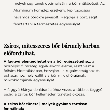
melyek segítenek optimalizálni a bőr működését. Az
Alumínium komplex érzékeny, kipirosodásra
hajlamos bőrökre javasolt. Megóvja a bőrt, segíti
fenntartani a természetes egyensúlyát.
Zsíros, mitesszeres bőr bármely korban
előfordulhat.
A faggyú elengedhetetlen a bőr egészségéhez:
a
hidrolipid filmréteg egyik alkotó eleme, részt vesz a
felhám hidratálásában, hozzájárul a rugalmassághoz és
puhasághoz, helyreállítja a bőr mikroflórájának,
mikrobiomjának egyensúlyát.
A faggyú hiánya dehidratációhoz vezet, a többlet faggyú
pedig a zsíros bőr kellemetlen tüneteit okozza.
A zsíros bőr tünetei, melyek gyakran tartósan
fennállnak: