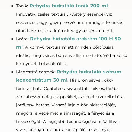
Rehydra hidratáló tonik 200 ml
Tonik:
:
Innovatív, zselés textúra , «watery essence»,víz
esszencia , egy igazi pre-szérum, mindig a lemosás
után használjuk a krémek vagy a szérum előtt.
Rehydra hidratáló arckrém 100 H 50
Krém:
ml
: A könnyű textúra miatt minden bőrtípusra
ideális, még zsíros bőrre is alkalmazható. Véd a külső
környezeti hatásoktól is.
Rehydra hidratáló szérum
Kiegészítő termék:
koncentrátum 30 ml
: Hialuron savval, okö-
fenntartható Cuateteco kivonattal, mikroszférába
zárt abesszin olaj cseppekkel, azonnal érzékelhető a
jótékony hatása. Visszaállítja a bőr hidratációját,
megőrzi a védelmét a simaságát, a fényét és a
frissességét. A legújabb technológiával előállítva:
vizes, könnyű textúra, ami tápláló hatást nyújt.