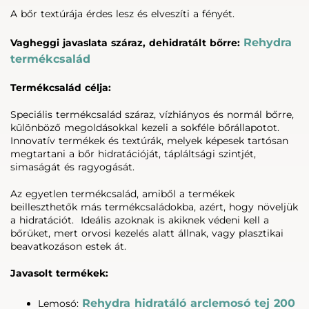
A bőr textúrája érdes lesz és elveszíti a fényét.
Rehydra
Vagheggi javaslata száraz, dehidratált bőrre:
termékcsalád
Termékcsalád célja:
Speciális termékcsalád száraz, vízhiányos és normál bőrre,
különböző megoldásokkal kezeli a sokféle bőrállapotot.
Innovatív termékek és textúrák, melyek képesek tartósan
megtartani a bőr hidratációját, tápláltsági szintjét,
simaságát és ragyogását.
Az egyetlen termékcsalád, amiből a termékek
beilleszthetők más termékcsaládokba, azért, hogy növeljük
a hidratációt. Ideális azoknak is akiknek védeni kell a
bőrüket, mert orvosi kezelés alatt állnak, vagy plasztikai
beavatkozáson estek át.
Javasolt termékek:
Rehydra hidratáló arclemosó tej 200
Lemosó: