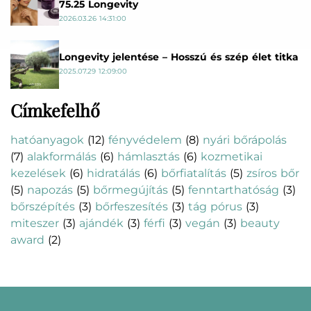
75.25 Longevity
2026.03.26 14:31:00
Longevity jelentése – Hosszú és szép élet titka
2025.07.29 12:09:00
Címkefelhő
hatóanyagok
(12)
fényvédelem
(8)
nyári bőrápolás
(7)
alakformálás
(6)
hámlasztás
(6)
kozmetikai
kezelések
(6)
hidratálás
(6)
bőrfiatalítás
(5)
zsíros bőr
(5)
napozás
(5)
bőrmegújítás
(5)
fenntarthatóság
(3)
bőrszépítés
(3)
bőrfeszesítés
(3)
tág pórus
(3)
miteszer
(3)
ajándék
(3)
férfi
(3)
vegán
(3)
beauty
award
(2)