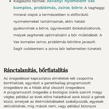
Ásványi nyomelem vas
Kiegészítő termék:
komplex, problémás, zsíros bőrre
: A Vagheggi
mineral olajok a természetben is előforduló
nyomelemeket tartalmaznak, aktív hatást
gyakorolnak a bőrre, úgynevezett biokatalizátorok,
melyek segítenek optimalizálni a bőr működését. A
Vas komplex zsíros, problémás bőrökre javasolt.
Segít csökkenteni a zsíros bőr kellemetlen tüneteit.
Ránctalanítás, bőrfiatalítás
Az öregedéssel kapcsolatos elméletek két csoportra
bonthatóak, egyrészt a genetikailag programozott
öregedésre és a hibák által okozott öregedésre.
A programozott öregedés a biológiai óránk szerint megy
végbe, például az évek előre haladtával azok közül a gének
közül, amelyek az életműködéseket szabályozzák, egyesek
aktiválódnak, míg mások nem, vagy például bizonyos