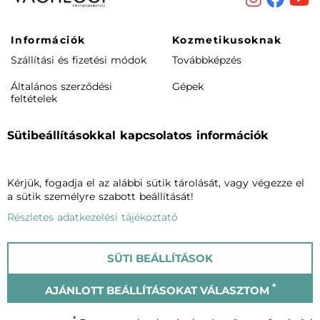
Információk
Kozmetikusoknak
Szállítási és fizetési módok
Továbbképzés
Általános szerződési
Gépek
feltételek
Akciós feltételek
Sütibeállításokkal kapcsolatos információk
Rendeléstől elállás /
visszaküldés
Kérjük, fogadja el az alábbi sütik tárolását, vagy végezze el
Termékeink
Cégünkről
a sütik személyre szabott beállítását!
Arcápolás
Vagheggiről
Részletes adatkezelési tájékoztató
Testápolás
Szalonkereső
SÜTI BEÁLLÍTÁSOK
Phytomake-up
Blog
*
AJÁNLOTT BEÁLLÍTÁSOKAT VÁLASZTOM
Napozók
Kapcsolat
*