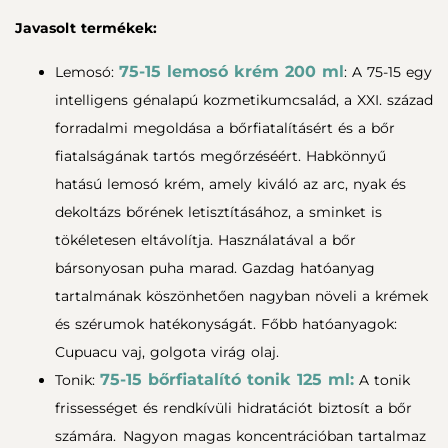
Javasolt termékek:
75-15 lemosó krém 200 ml
Lemosó:
: A 75-15 egy
intelligens génalapú kozmetikumcsalád, a XXI. század
forradalmi megoldása a bőrfiatalításért és a bőr
fiatalságának tartós megőrzéséért. Habkönnyű
hatású lemosó krém, amely kiváló az arc, nyak és
dekoltázs bőrének letisztításához, a sminket is
tökéletesen eltávolítja. Használatával a bőr
bársonyosan puha marad. Gazdag hatóanyag
tartalmának köszönhetően nagyban növeli a krémek
és szérumok hatékonyságát. Főbb hatóanyagok:
Cupuacu vaj, golgota virág olaj.
75-15 bőrfiatalító tonik 125 ml:
Tonik:
A tonik
frissességet és rendkívüli hidratációt biztosít a bőr
számára. Nagyon magas koncentrációban tartalmaz