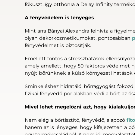
fókuszt, így otthonra a Delay Infinity termékc
A fényvédelem is lényeges
Mint arra Bányai Alexandra felhívta a figyel
olyan dekorkozmetikumokat, pontosabban
fényvédelmet is biztosítják.
Emellett fontos a stresszhatások ellensúlyozá
amely amellett, hogy 50 faktoros védelmet n
nyújt bőrünknek a külső környezeti hatások e
Sminkeléshez hidratáló, bőrragyogást fokozó 
fizikai fényvédő por alakban védi a bőrt az ős
Mivel lehet megelőzni azt, hogy kialakuljo
Nem elég a bőrtisztító, fényvédő, alapozó
fi
hanem az is lényeges, hogy kifejezetten a 
egy termékcsaládból. A nem jól megválaszto