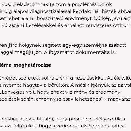
etikus. „Feladatomnak tartom a problémás bőrök
dig alapos diagnosztizálással kezdek. Bár hiszek abba
et lehet elérni, hosszútávú eredményt, bőrkép javulást
úraszerű kezelésekkel és emellett rendszeres otthoni
en járó hölgynek segített egy-egy személyre szabott
ággal megújuljon. A folyamatot dokumentálta is.
obléma meghatározása
képet szeretett volna elérni a kezelésekkel. Az életvit
 nyomot hagytak a bőrükön. A másik igényük az az vol
. „Lényeges volt, hogy effektív élmény és eredmény
ezelések során, amennyire csak lehetséges” – magyaráz
eshet abba a hibába, hogy prekoncepciói vezetik a
 azt feltételezi, hogy a vendégét elsősorban a ráncai