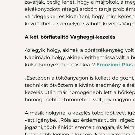
zavarják, pedig lehet, hogy a májfoltok, a m
elvékonyodott rétegű arcbőrt tartja problémá
vendégekkel, és kideríteni, hogy mire keres
kezdődhet a személyre szabott kezelés Vag
A két bőrfiatalító Vagheggi-kezelés
Az egyik hölgy, akinek a bőrérzékenység volt 
Napimádó hölgy, akinek erithemássá vált a bő
külső környezeti hatásokra. 2
Emozioni Plus
„Esetében a töltőanyagon is kellett dolgozni
technikát ötvöztem a kívánt eredmény eléré
kezelés után már homogénebb lett a bőrképe
homogénebbé, tömörebbé vált, így nagyon elé
A másik hölgynél a kezelés több időt vett ig
vett igénybe. „Róla azt érdemes tudni, rége
jógázni, több énidőt szentelt magára, és fel
fiatalosabb legyen a külseje. Nála egymásra