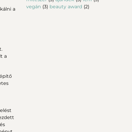
vegán
(3)
beauty award
(2)
álni a
.
t a
építő
etes
elést
ezdett
 és
dményt