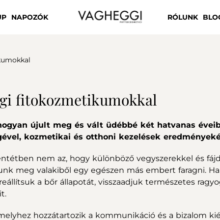
UP
NAPOZÓK
RÓLUNK
BLO
ikumokkal
eggi fitokozmetikumokkal
ogyan újult meg és vált üdébbé két hatvanas évei
gével, kozmetikai és otthoni kezelések eredményeké
lentétben nem az, hogy különböző vegyszerekkel és fáj
junk meg valakiből egy egészen más embert faragni. 
állítsuk a bőr állapotát, visszaadjuk természetes ragy
t.
, amelyhez hozzátartozik a kommunikáció és a bizalom ki