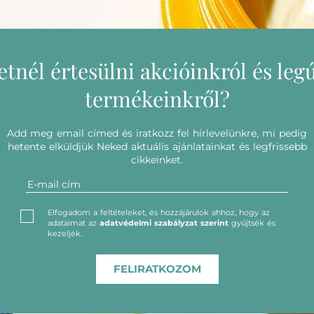
etnél értesülni akcióinkról és leg
termékeinkről?
Add meg email címed és iratkozz fel hírlevelünkre, mi pedig
hetente elküldjük Neked aktuális ajánlatainkat és legfrissebb
cikkeinket.
Elfogadom a feltételeket, és hozzájárulok ahhoz, hogy az
adataimat az
adatvédelmi szabályzat szerint
gyűjtsék és
kezeljék.
FELIRATKOZOM