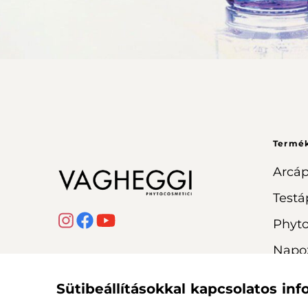
Termé
Arcáp
Testá
Phyt
Napo
Sütibeállításokkal kapcsolatos in