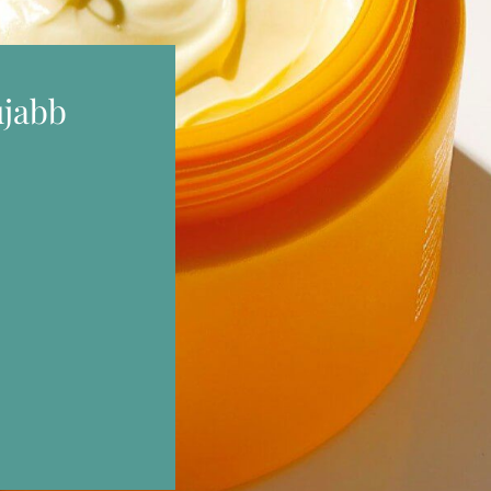
újabb