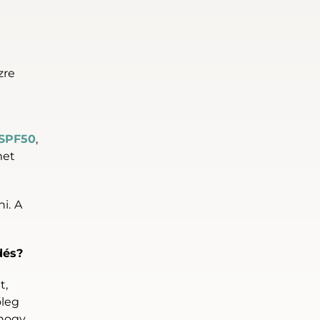
zre
 SPF50
,
met
i. A
dés?
t,
őleg
yhogy