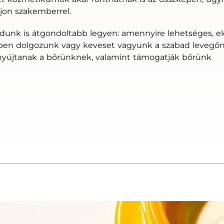
ljon szakemberrel.
ódunk is átgondoltabb legyen: amennyire lehetséges, e
gben dolgozunk vagy keveset vagyunk a szabad levegőn
yújtanak a bőrünknek, valamint támogatják bőrünk