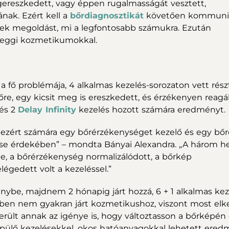
egereszkedett, vagy éppen rugalmasságát vesztett,
nak. Ezért kell a
bőrdiagnosztikát
követően kommunik
nek megoldást, mi a legfontosabb számukra. Ezután
heggi kozmetikumokkal.
a fő problémája, 4 alkalmas kezelés-sorozaton vett részt
re, egy kicsit meg is ereszkedett, és érzékenyen reagál
és 2
Delay Infinity
kezelés hozott számára eredményt.
, ezért számára egy bőrérzékenységet kezelő és egy bőr
se érdekében” – mondta Bányai Alexandra. „A három h
, a bőrérzékenység normalizálódott, a bőrkép
gedett volt a kezeléssel.”
énybe, majdnem 2 hónapig járt hozzá, 6 + 1 alkalmas kez
bben nem gyakran járt kozmetikushoz, viszont most elk
merült annak az igénye is, hogy változtasson a bőrképén
 épülő kezelésekkel, okos hatóanyagokkal lehetett ere