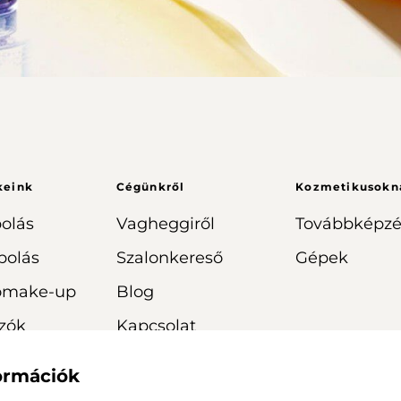
keink
Cégünkről
Kozmetikusokn
olás
Vagheggiről
Továbbképzé
polás
Szalonkereső
Gépek
omake-up
Blog
zók
Kapcsolat
formációk