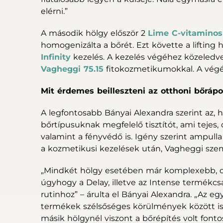
elérni.”
A második hölgy először 2
Lime C-vitaminos
homogenizálta a bőrét. Ezt követte a lifting h
Infinity
kezelés. A kezelés végéhez közeledv
Vagheggi 75.15
fitokozmetikumokkal. A végé
Mit érdemes beilleszteni az otthoni bőrápo
A legfontosabb Bányai Alexandra szerint az, 
bőrtípusuknak megfelelő tisztítót, ami tejes, 
valamint a fényvédő is. Igény szerint ampulla 
a kozmetikusi kezelések után, Vagheggi sze
„Mindkét hölgy esetében már komplexebb, o
úgyhogy a Delay, illetve az Intense termékcs
rutinhoz” – árulta el Bányai Alexandra. „Az eg
termékek szélsőséges körülmények között is 
másik hölgynél viszont a bőrépítés volt fonto