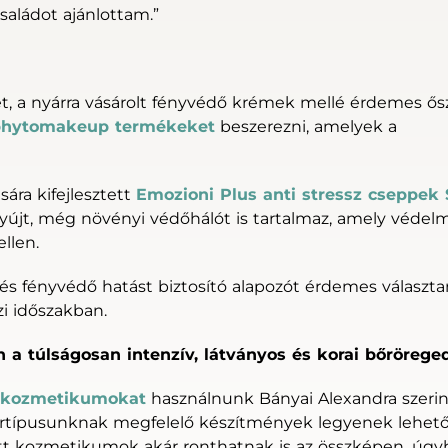
saládot ajánlottam.”
met, a nyárra vásárolt fényvédő krémek mellé érdemes ős
phytomakeup termékeket
beszerezni, amelyek a
sára kifejlesztett
Emozioni Plus anti stressz cseppek
yújt, még növényi védőhálót is tartalmaz, amely védel
llen.
és fényvédő hatást biztosító alapozót érdemes választan
zi időszakban.
n a túlságosan intenzív, látványos és korai bőrörege
tokozmetikumokat
használnunk Bányai Alexandra szerin
bőrtípusunknak megfelelő készítmények legyenek lehet
tt kozmetikumok akár ronthatnak is az összképen, úg