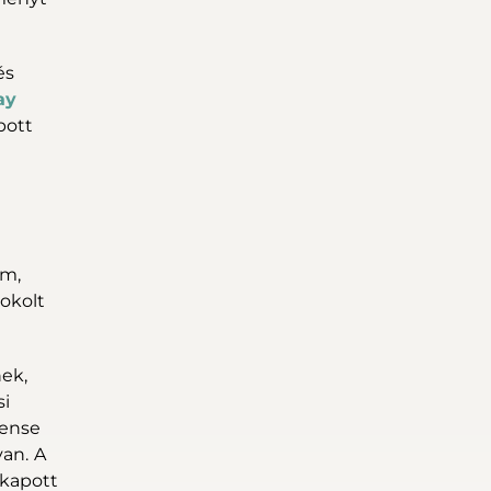
és
ay
pott
ém,
dokolt
ek,
si
tense
an. A
 kapott