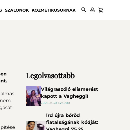
G
SZALONOK
KOZMETIKUSOKNAK
Legolvasottabb
ben
nt.
Világraszóló elismerést
dalmas
kapott a Vagheggi!
Hanem
2026.03.30 14:32:00
ogását
Írd újra bőröd
fiatalságának kódját:
építése
Vagheggi 75.25