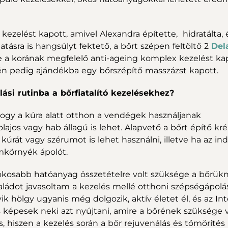
kezelést kapott, amivel Alexandra építette, hidratálta, 
atásra is hangsúlyt fektető, a bőrt szépen feltöltő 2
Del
e a korának megfelelő anti-ageing komplex kezelést ka
n pedig ajándékba egy bőrszépítő masszázst kapott.
lási rutinba a bőrfiatalító kezelésekhez?
hogy a kúra alatt otthon a vendégek használjanak
olajos vagy hab állagú is lehet. Alapvető a bőrt építő kr
kúrát vagy szérumot is lehet használni, illetve ha az in
mkörnyék ápolót.
kosabb hatóanyag összetételre volt szüksége a bőrükn
aládot javasoltam a kezelés mellé otthoni szépségápolá
yik hölgy ugyanis még dolgozik, aktív életet él, és az In
képesek neki azt nyújtani, amire a bőrének szüksége v
s, hiszen a kezelés során a bőr rejuvenálás és tömörítés