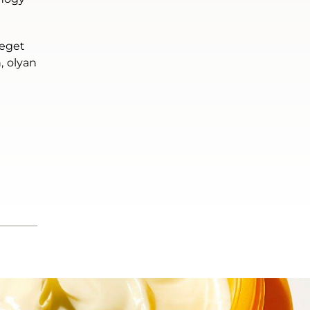
leget
, olyan