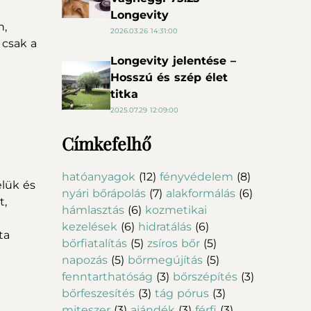
Longevity
n,
2026.03.26 14:31:00
 csak a
Longevity jelentése –
Hosszú és szép élet
titka
2025.07.29 12:09:00
Címkefelhő
hatóanyagok
(12)
fényvédelem
(8)
elük és
nyári bőrápolás
(7)
alakformálás
(6)
t,
hámlasztás
(6)
kozmetikai
kezelések
(6)
hidratálás
(6)
ta
bőrfiatalítás
(5)
zsíros bőr
(5)
napozás
(5)
bőrmegújítás
(5)
fenntarthatóság
(3)
bőrszépítés
(3)
bőrfeszesítés
(3)
tág pórus
(3)
miteszer
(3)
ajándék
(3)
férfi
(3)