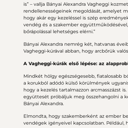
is” – vallja Bányai Alexandra Vagheggi kozm
rendellenességeinek megoldását, amelyet min
hogy akár egy kezeléssel is szép eredmények
vendég és a szakember együttműködésével, k
bőrápolással lehetséges elérni.”
Bányai Alexandra nemrég két, hatvanas éveib
Vagheggi-kúrával abban, hogy arcbőrük valós
A Vagheggi-kúrák első lépése: az alappr
Mindkét hölgy egészségesebb, fiatalosabb bőr
a korukból adódó külső körülmények ugyanis
hogy a kezelés tartalmazzon arcmasszázst is
együttesét próbáljuk meg összehangolni a k
Bányai Alexandra.
Elmondta, hogy szakemberként az ember bele
vendégek igényeivel kapcsolatban. Például, ha