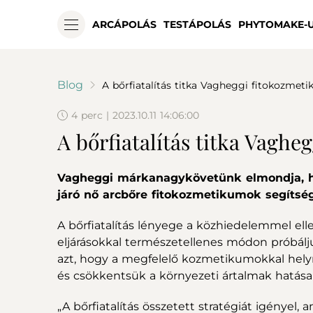
ARCÁPOLÁS
TESTÁPOLÁS
PHYTOMAKE-
Blog
A bőrfiatalítás titka Vagheggi fitokozmet
4 perc | 2023.10.11 14:06:00
A bőrfiatalítás titka Vagh
Vagheggi márkanagykövetünk elmondja, h
járó nő arcbőre fitokozmetikumok segítsé
A bőrfiatalítás lényege a közhiedelemmel el
eljárásokkal természetellenes módon próbál
azt, hogy a megfelelő kozmetikumokkal helyre
és csökkentsük a környezeti ártalmak hatásai
„A bőrfiatalítás összetett stratégiát igényel